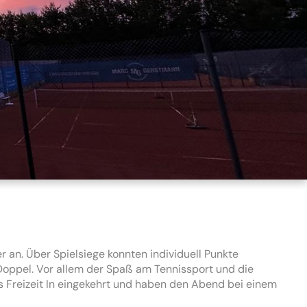
er an.
Über Spielsiege konnten individuell Punkte
Doppel.
Vor allem der Spaß am Tennissport und die
s Freizeit In eingekehrt und haben den Abend bei einem