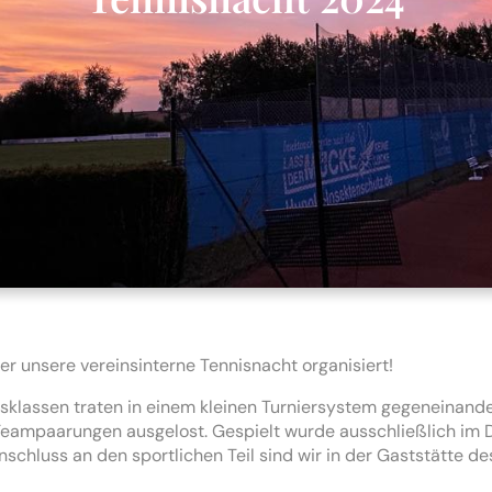
r unsere vereinsinterne Tennisnacht organisiert!
ngsklassen traten in einem kleinen Turniersystem gegeneinand
ampaarungen ausgelost. Gespielt wurde ausschließlich im 
hluss an den sportlichen Teil sind wir in der Gaststätte de