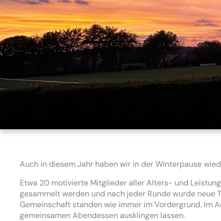
Auch in diesem Jahr haben wir in der Winterpause wiede
Etwa 20 motivierte Mitglieder aller Alters- und Leistu
gesammelt werden und nach jeder Runde wurde neue Te
Gemeinschaft standen wie immer im Vordergrund. Im Ansc
gemeinsamen Abendessen ausklingen lassen.