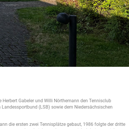
 Herbert Gabeler und Willi Nörthemann den Tennisclub
dem Landessportbund (LSB) sowie dem Niedersächsischen
nn die ersten zwei Tennisplätze gebaut, 1986 folgte der dritte