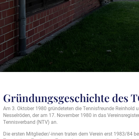
Gründungsgeschichte des TC
Am 3. Oktober 1980 gründeteten die Tennisfreunde Reinhold 
Nesselröden, der am 17. November 1980 in das Vereinsregiste
Tennisverband (NTV) an.
Die ersten Mitglieder/-innen traten dem Verein erst 1983/84 be